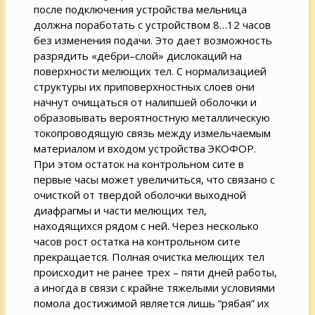
после подключения устройства мельница
должна поработать с устройством 8…12 часов
без изменения подачи. Это дает возможность
разрядить «дебри–слой» дислокаций на
поверхности мелющих тел. С нормализацией
структуры их приповерхностных слоев они
начнут очищаться от налипшей оболочки и
образовывать вероятностную металлическую
токопроводящую связь между измельчаемым
материалом и входом устройства ЭКОФОР.
При этом остаток на контрольном сите в
первые часы может увеличиться, что связано с
очисткой от твердой оболочки выходной
диафрагмы и части мелющих тел,
находящихся рядом с ней. Через несколько
часов рост остатка на контрольном сите
прекращается. Полная очистка мелющих тел
происходит не ранее трех – пяти дней работы,
а иногда в связи с крайне тяжелыми условиями
помола достижимой является лишь “рябая” их