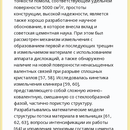
тонкости помола, соответствующей удельной
2
поверхности 5000 см
/г, простоты
конструкции, высокой надежности, является
также хорошо разработанное научное
обоснование, в которое внесла вклад и
советская цементная наука. При этом был
рассмотрен механизм измельчения с
образованием первой и последующих трещин
в измельчаемом материале с использованием
аппарата дислокаций, а также обнаружено
наличие на новой поверхности ненасыщенных
валентных связей при разрыве сплошных
кристаллов [57, 58]. Исследовалась кинетика
измельчения клинкера [59, 60],
представляющего собой сложную ионно–
ковалентную, смешанную со стеклообразной
фазой, частично пористую структуру.
Разрабатывались математические модели
структуры потока материала в мельницах [61,
62, 63], вопросы интенсификации их работы
[64] и управления зерновым составом цемента